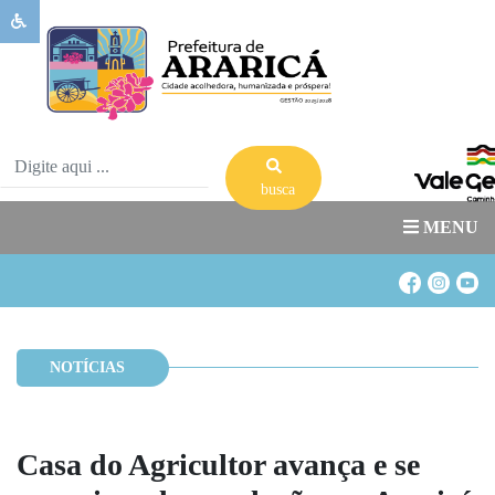
Sobre
Ararica
Governo
Publicações
busca
Transparência
MENU
Serviços
Banco
de
Banco
Oportunidades
de
NOTÍCIAS
Acesso
Estágio
a
Informação
Casa do Agricultor avança e se