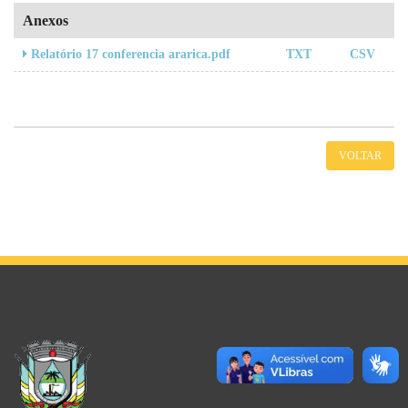
Anexos
TXT
CSV
Relatório 17 conferencia ararica.pdf
VOLTAR