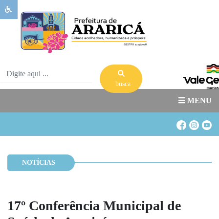
Sobre
Ararica
Governo
Publicações
busca
Transparência
MENU
Serviços
Banco
de
Banco
Oportunidades
de
NOTÍCIAS
Acesso
Estágio
a
Informação
17º Conferência Municipal de