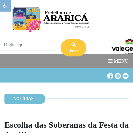
Sobre
Ararica
Governo
Publicações
busca
Transparência
MENU
Serviços
Banco
de
Banco
Oportunidades
de
NOTÍCIAS
Acesso
Estágio
a
Informação
Escolha das Soberanas da Festa da