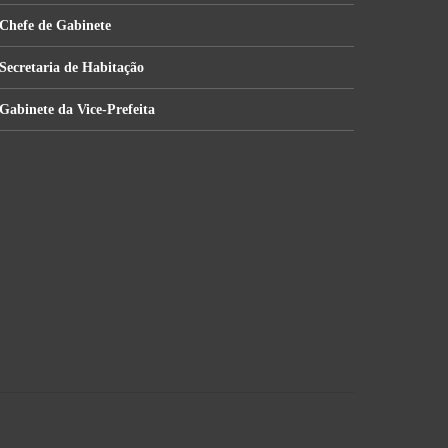
Chefe de Gabinete
Secretaria de Habitação
Gabinete da Vice-Prefeita
Secretaria de Planejamento
Secretaria de Cultura e Turismo
Secretaria de Educação
Secretaria de Administração
Secretaria de Meio Ambiente
Secretaria de Segurança Pública
Secretaria de Obras e Serviços Urbanos
Secretaria de Ação Social